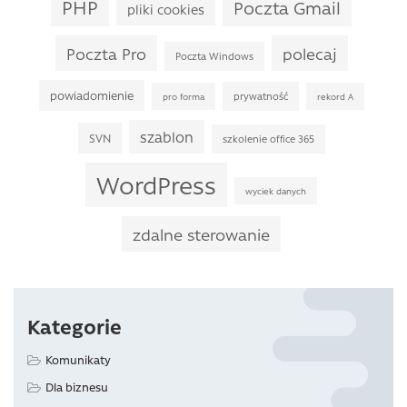
PHP
Poczta Gmail
pliki cookies
Poczta Pro
polecaj
Poczta Windows
powiadomienie
prywatność
pro forma
rekord A
szablon
SVN
szkolenie office 365
WordPress
wyciek danych
zdalne sterowanie
Kategorie
Komunikaty
Dla biznesu