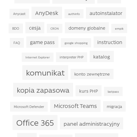
AnyDesk
autoinstalator
Anycast
authinfo
cesja
domeny globalne
BDO
CRON
empik
game pass
instruction
FAQ
google shopping
katalog
interpreter PHP
Internet Explorer
komunikat
konto zewnętrzne
kopia zapasowa
kurs PHP
lastpass
Microsoft Teams
migracja
Microsoft Defender
Office 365
panel administracyjny