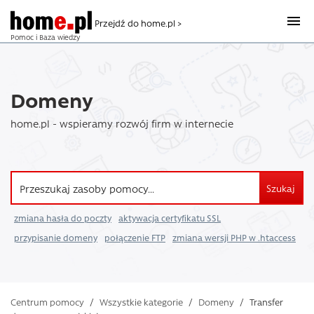
Przejdź do home.pl >
Pomoc i Baza wiedzy
Domeny
home.pl - wspieramy rozwój firm w internecie
Szukaj
zmiana hasła do poczty
aktywacja certyfikatu SSL
przypisanie domeny
połączenie FTP
zmiana wersji PHP w .htaccess
Centrum pomocy
/
Wszystkie kategorie
/
Domeny
/
Transfer