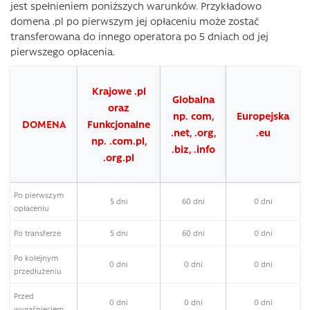
jest spełnieniem poniższych warunków. Przykładowo
domena .pl po pierwszym jej opłaceniu może zostać
transferowana do innego operatora po 5 dniach od jej
pierwszego opłacenia.
Krajowe .pl
Globalna
oraz
np. com,
Europejska
DOMENA
Funkcjonalne
.net, .org,
.eu
np. .com.pl,
.biz, .info
.org.pl
Po pierwszym
5 dni
60 dni
0 dni
opłaceniu
Po transferze
5 dni
60 dni
0 dni
Po kolejnym
0 dni
0 dni
0 dni
przedłużeniu
Przed
0 dni
0 dni
0 dni
wygaśnięciem