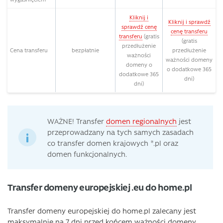
Kliknij i
Kliknij i sprawdź
sprawdź cenę
cenę transferu
transferu
(gratis
(gratis
przedłużenie
Cena transferu
bezpłatnie
przedłużenie
ważności
ważności domeny
domeny o
o dodatkowe 365
dodatkowe 365
dni)
dni)
WAŻNE! Transfer
domen regionalnych
jest
przeprowadzany na tych samych zasadach
co transfer domen krajowych *.pl oraz
domen funkcjonalnych.
Transfer domeny europejskiej .eu do home.pl
Transfer domeny europejskiej do home.pl zalecany jest
maksymalnie na 7 dni przed końcem ważności domeny.