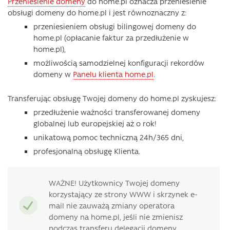
Przeniesienie domeny
do home.pl oznacza przeniesienie
obsługi domeny do home.pl i jest równoznaczny z:
przeniesieniem obsługi bilingowej domeny do
home.pl (opłacanie faktur za przedłużenie w
home.pl),
możliwością samodzielnej konfiguracji rekordów
domeny w
Panelu klienta home.pl
.
Transferując obsługę Twojej domeny do home.pl zyskujesz:
przedłużenie ważności transferowanej domeny
globalnej lub europejskiej aż o rok!
unikatową pomoc techniczną 24h/365 dni,
profesjonalną obsługę Klienta.
WAŻNE! Użytkownicy Twojej domeny
korzystający ze strony WWW i skrzynek e-
mail nie zauważą zmiany operatora
domeny na home.pl, jeśli nie zmienisz
podczas transferu delegacji domeny.