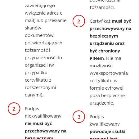
zawierającego
tożsamości.
wyłącznie adres e-
mail) lub przesłanie
Certyfikat
musi być
skanów
przechowywany na
dokumentów
bezpiecznym
potwierdzających
urządzeniu oraz
tożsamość i
być chroniony
przynależność do
PINem
. Nie ma
organizacji (w
możliwości
przypadku
wyeksportowania
certyfikatu z
certyfikatu w
rozszerzonymi
formie cyfrowej
danymi).
poza bezpieczne
urządzenie.
Podpis
niekwalifikowany
Podpis
nie musi być
kwalifikowany
przechowywany na
powoduje skutki
bezpiecznym
prawne i jest