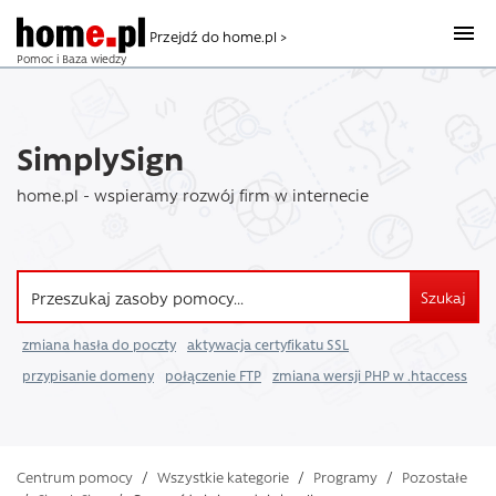
Przejdź do home.pl >
Pomoc i Baza wiedzy
SimplySign
home.pl - wspieramy rozwój firm w internecie
Szukaj
zmiana hasła do poczty
aktywacja certyfikatu SSL
przypisanie domeny
połączenie FTP
zmiana wersji PHP w .htaccess
Centrum pomocy
/
Wszystkie kategorie
/
Programy
/
Pozostałe