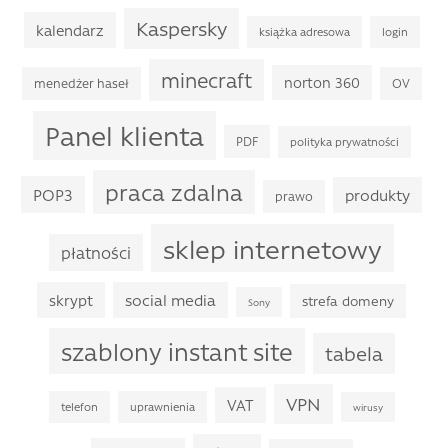
Kaspersky
kalendarz
książka adresowa
login
minecraft
norton 360
menedżer haseł
OV
Panel klienta
PDF
polityka prywatności
praca zdalna
POP3
produkty
prawo
sklep internetowy
płatności
skrypt
social media
strefa domeny
Sony
szablony instant site
tabela
VPN
VAT
telefon
uprawnienia
wirusy