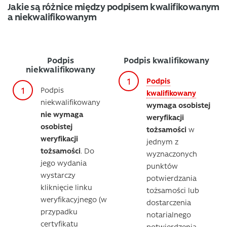
Jakie są różnice między podpisem kwalifikowanym
a niekwalifikowanym
Podpis
Podpis kwalifikowany
niekwalifikowany
Podpis
Podpis
kwalifikowany
niekwalifikowany
wymaga osobistej
nie wymaga
weryfikacji
osobistej
tożsamości
w
weryfikacji
jednym z
tożsamości
. Do
wyznaczonych
jego wydania
punktów
wystarczy
potwierdzania
kliknięcie linku
tożsamości lub
weryfikacyjnego (w
dostarczenia
przypadku
notarialnego
certyfikatu
potwierdzenia