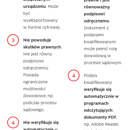
urządzeniu
. Może
równoważny
być
podpisowi
wyeksportowany
odręcznemu
.
w formie cyfrowej.
Dokument z
podpisem
Nie powoduje
kwalifikowanym
skutków prawnych
.
może pełnić rolę
Nie jest równy
dowodową w
podpisowi
procesie sądowym.
odręcznemu.
Posiada
Podpis
ograniczone
kwalifikowany
możliwości
weryfikuje się
dowodowe, np.
automatycznie w
podczas procesu
programach
sądowego.
odczytujących
dokumenty PDF
,
Nie weryfikuje się
np. Adobe Reader.
automatycznie
w