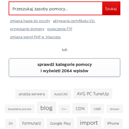
Szukaj
zmiana hasła do poczty
aktywacja certyfikatu SSL
przypisanie domeny
połączenie FTP
zmiana wersji PHP w .htaccess
lub
sprawdź kategorie pomocy
i wyświetl 2064 wpisów
AVG PC TuneUp
analiza serwera
AutoCAD
blog
CDN
czat
bezpłatna poczta
C++
dnssec
import
formularz
Google Play
iPhone
DV