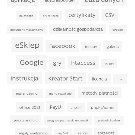
autoresponder
certyfikaty
CSV
bluetooth
brute force
działalność gospodarcza
dokument magazynowy
ePodpis
eSklep
Facebook
galeria
ftp user
Google
htaccess
gry
InPost
instrukcja
Kreator Start
licencja
linki
metody płatności
mailer deamon
menu rozwijane
PayU
office 2021
phpPgAdmin
php.ini
poczta android
program partnerski microsoft
płatności online
sprzedaż
server
reguły wiadomości
revDNS