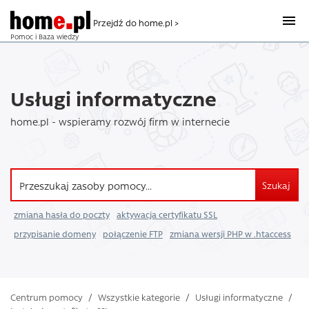
Przejdź do home.pl >
Pomoc i Baza wiedzy
Usługi informatyczne
home.pl - wspieramy rozwój firm w internecie
Szukaj
zmiana hasła do poczty
aktywacja certyfikatu SSL
przypisanie domeny
połączenie FTP
zmiana wersji PHP w .htaccess
Centrum pomocy
/
Wszystkie kategorie
/
Usługi informatyczne
/