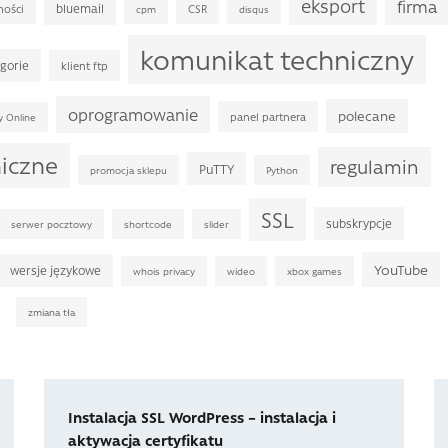
eksport
firma
bluemail
ności
CSR
cpm
disqus
komunikat techniczny
gorie
klient ftp
oprogramowanie
polecane
panel partnera
y Online
niczne
regulamin
PuTTY
promocja sklepu
Python
SSL
subskrypcje
serwer pocztowy
shortcode
slider
YouTube
wersje językowe
whois privacy
wideo
xbox games
zmiana tła
Instalacja SSL WordPress – instalacja i
aktywacja certyfikatu