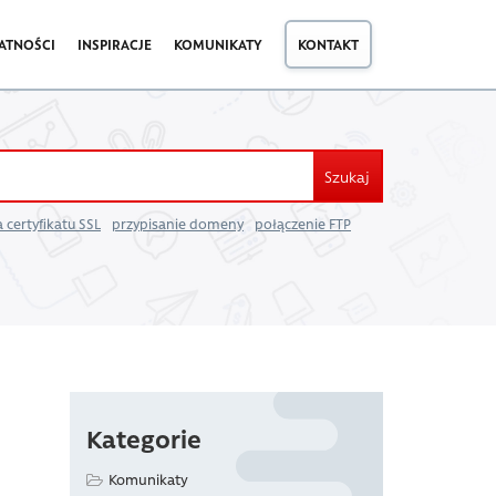
ATNOŚCI
INSPIRACJE
KOMUNIKATY
KONTAKT
Szukaj
 certyfikatu SSL
przypisanie domeny
połączenie FTP
Kategorie
Komunikaty