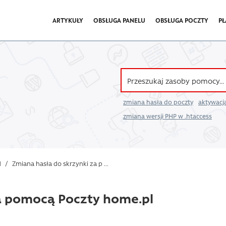
ARTYKUŁY
OBSŁUGA PANELU
OBSŁUGA POCZTY
PŁ
zmiana hasła do poczty
aktywacja
zmiana wersji PHP w .htaccess
l
/
Zmiana hasła do skrzynki za p ...
a pomocą Poczty home.pl