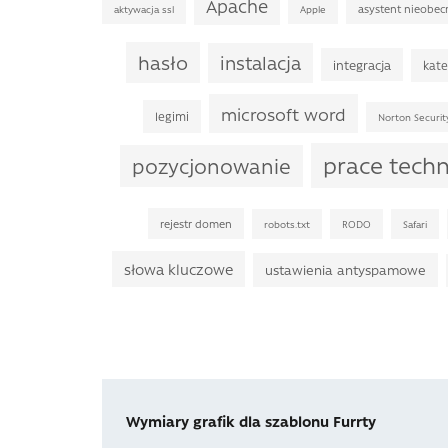
Apache
asystent nieobec
aktywacja ssl
Apple
hasło
instalacja
integracja
kate
microsoft word
legimi
Norton Securit
prace tech
pozycjonowanie
rejestr domen
robots.txt
RODO
Safari
słowa kluczowe
ustawienia antyspamowe
Wymiary grafik dla szablonu Furrty