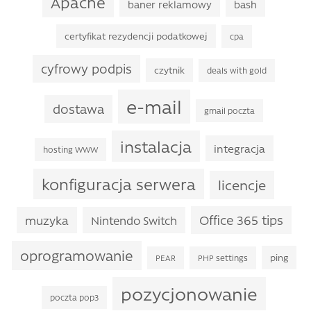
Apache
baner reklamowy
bash
certyfikat rezydencji podatkowej
cpa
cyfrowy podpis
czytnik
deals with gold
e-mail
dostawa
gmail poczta
instalacja
integracja
hosting WWW
konfiguracja serwera
licencje
Office 365 tips
muzyka
Nintendo Switch
oprogramowanie
ping
PEAR
PHP settings
pozycjonowanie
poczta pop3