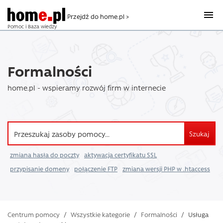
Przejdź do home.pl >
Pomoc i Baza wiedzy
Formalności
home.pl - wspieramy rozwój firm w internecie
Szukaj
zmiana hasła do poczty
aktywacja certyfikatu SSL
przypisanie domeny
połączenie FTP
zmiana wersji PHP w .htaccess
Centrum pomocy
/
Wszystkie kategorie
/
Formalności
/
Usługa