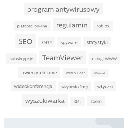
program antywirusowy
regulamin
roblox
płatności on-line
SEO
statystyki
SMTP
spyware
TeamViewer
subskrypcje
usługi WWW
uwierzytelnianie
web builder
Webmail
wideokonferencja
wtyczki
wizytówka firmy
wyszukiwarka
zoom
XML