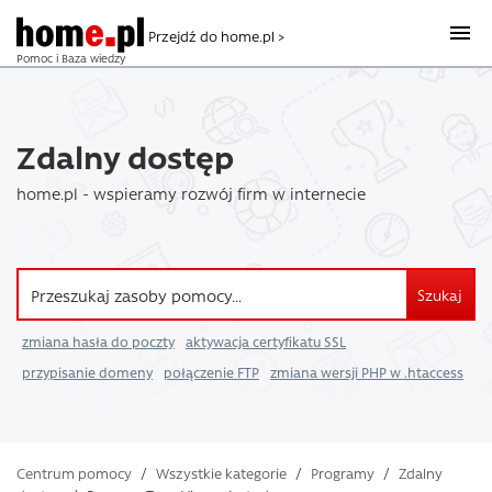
Przejdź do home.pl >
Pomoc i Baza wiedzy
Zdalny dostęp
home.pl - wspieramy rozwój firm w internecie
Szukaj
zmiana hasła do poczty
aktywacja certyfikatu SSL
przypisanie domeny
połączenie FTP
zmiana wersji PHP w .htaccess
Centrum pomocy
/
Wszystkie kategorie
/
Programy
/
Zdalny