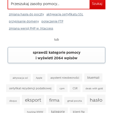
Szukaj
zmiana hasła do poczty
aktywacja certyfikatu SSL
przypisanie domeny
połączenie FTP
zmiana wersji PHP w .htaccess
lub
sprawdź kategorie pomocy
i wyświetl 2064 wpisów
bluemail
asystent nieobecności
aktywacja ssl
Apple
certyfikat rezydencji podatkowej
CSR
cpm
deals with gold
hasło
eksport
firma
disqus
gmail poczta
kategorie
klient ftp
hosting WWW