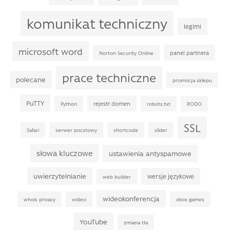
komunikat techniczny
legimi
microsoft word
panel partnera
Norton Security Online
prace techniczne
polecane
promocja sklepu
PuTTY
rejestr domen
Python
robots.txt
RODO
SSL
Safari
serwer pocztowy
shortcode
slider
słowa kluczowe
ustawienia antyspamowe
uwierzytelnianie
wersje językowe
web builder
wideokonferencja
whois privacy
wideo
xbox games
YouTube
zmiana tła