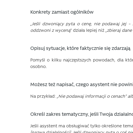
Konkrety zamiast ogólników
„Jeśli dzwoniący pyta o cenę, nie podawaj jej –
oddzwoni z wyceną
” działa lepiej niż
„zbieraj dan
Opisuj sytuacje, które faktycznie się zdarzają
Pomyśl o kilku najczęstszych powodach, dla któr
osobno.
Możesz też napisać, czego asystent nie powin
Na przykład:
„Nie podawaj informacji o cenach” alb
Określ zakres tematyczny, jeśli Twoja działaln
Jeśli asystent ma obsługiwać tylko określone tema
[nazwa działalności]. Jeśli dzwoniący pyta o coś n