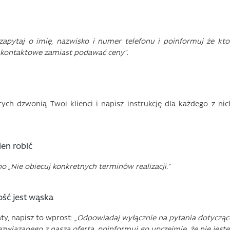
 zapytaj o imię, nazwisko i numer telefonu i poinformuj że kto
e kontaktowe zamiast podawać ceny”
.
ych dzwonią Twoi klienci i napisz instrukcję dla każdego z nic
ien robić
o „Nie obiecuj konkretnych terminów realizacji.”
ość jest wąska
ty, napisz to wprost:
„Odpowiadaj wyłącznie na pytania dotycząc
iezwiązanego z naszą ofertą, poinformuj go uprzejmie, że nie jeste