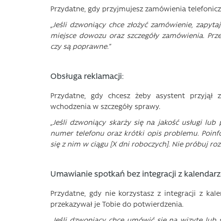
Przydatne, gdy przyjmujesz zamówienia telefoniczn
„Jeśli dzwoniący chce złożyć zamówienie, zapytaj
miejsce dowozu oraz szczegóły zamówienia. Prz
czy są poprawne.”
Obsługa reklamacji:
Przydatne, gdy chcesz żeby asystent przyjął 
wchodzenia w szczegóły sprawy.
„Jeśli dzwoniący skarży się na jakość usługi lub
numer telefonu oraz krótki opis problemu. Poinfo
się z nim w ciągu [X dni roboczych]. Nie próbuj r
Umawianie spotkań bez integracji z kalendar
Przydatne, gdy nie korzystasz z integracji z kal
przekazywał je Tobie do potwierdzenia.
„Jeśli dzwoniący chce umówić się na wizytę lub s