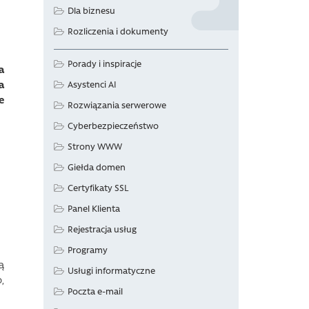
Dla biznesu
Rozliczenia i dokumenty
Porady i inspiracje
a
a
Asystenci AI
e
Rozwiązania serwerowe
Cyberbezpieczeństwo
Strony WWW
Giełda domen
Certyfikaty SSL
Panel Klienta
Rejestracja usług
Programy
ą
Usługi informatyczne
,
Poczta e-mail