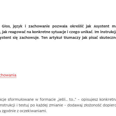
 Głos, język i zachowanie pozwala określić jak Asystent m
jak reagować na konkretne sytuacje i czego unikać. Im instrukcj
systent się zachowuje. Ten artykuł tłumaczy jak pisać skuteczn
achowania
kcje sformułowane w formacie „jeśli… to…” – opisujesz konkretn
instrukcji i testuj po każdej zmianie – dodawaj złożoność dopiero
a zgodnie z oczekiwaniami.