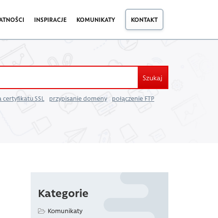
ATNOŚCI
INSPIRACJE
KOMUNIKATY
KONTAKT
Szukaj
 certyfikatu SSL
przypisanie domeny
połączenie FTP
Kategorie
Komunikaty