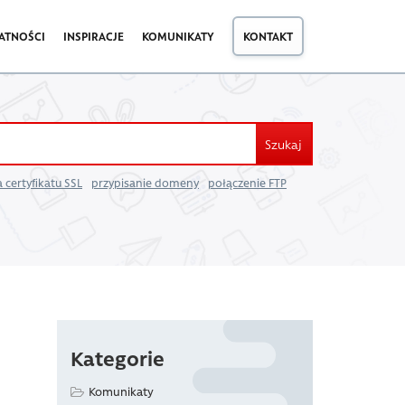
ATNOŚCI
INSPIRACJE
KOMUNIKATY
KONTAKT
Szukaj
 certyfikatu SSL
przypisanie domeny
połączenie FTP
Kategorie
Komunikaty