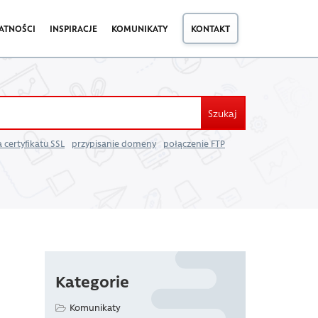
ATNOŚCI
INSPIRACJE
KOMUNIKATY
KONTAKT
Szukaj
 certyfikatu SSL
przypisanie domeny
połączenie FTP
Kategorie
Komunikaty