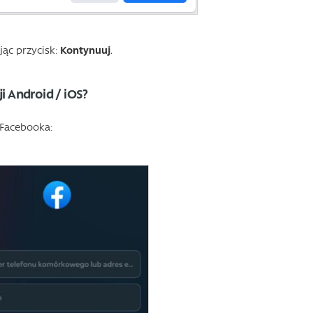
jąc przycisk:
Kontynuuj
.
i Android / iOS?
 Facebooka: