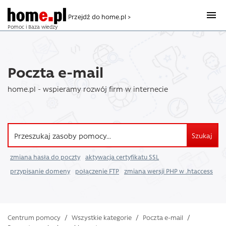
Przejdź do home.pl >
Pomoc i Baza wiedzy
Poczta e-mail
home.pl - wspieramy rozwój firm w internecie
Szukaj
zmiana hasła do poczty
aktywacja certyfikatu SSL
przypisanie domeny
połączenie FTP
zmiana wersji PHP w .htaccess
Centrum pomocy
/
Wszystkie kategorie
/
Poczta e-mail
/