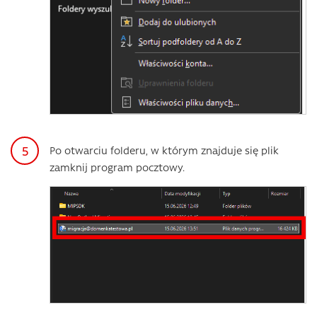
Po otwarciu folderu, w którym znajduje się plik
zamknij program pocztowy.