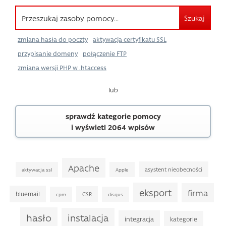
Szukaj
zmiana hasła do poczty
aktywacja certyfikatu SSL
przypisanie domeny
połączenie FTP
zmiana wersji PHP w .htaccess
lub
sprawdź kategorie pomocy
i wyświetl 2064 wpisów
Apache
asystent nieobecności
aktywacja ssl
Apple
eksport
firma
bluemail
CSR
cpm
disqus
hasło
instalacja
integracja
kategorie