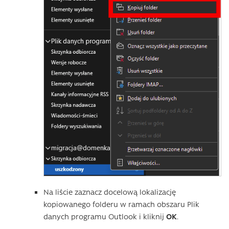
Na liście zaznacz docelową lokalizację
kopiowanego folderu w ramach obszaru Plik
danych programu Outlook i kliknij
OK
.