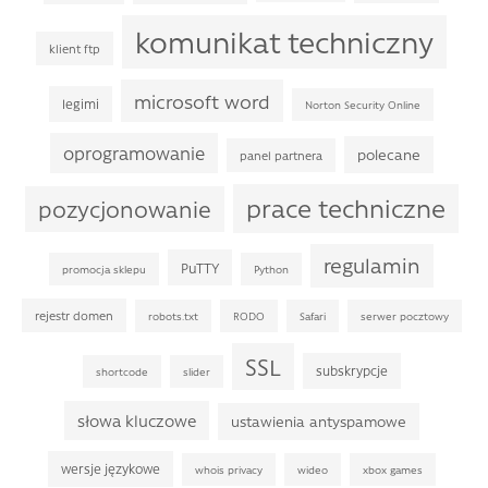
komunikat techniczny
klient ftp
microsoft word
legimi
Norton Security Online
oprogramowanie
polecane
panel partnera
prace techniczne
pozycjonowanie
regulamin
PuTTY
promocja sklepu
Python
rejestr domen
robots.txt
RODO
Safari
serwer pocztowy
SSL
subskrypcje
shortcode
slider
słowa kluczowe
ustawienia antyspamowe
wersje językowe
whois privacy
wideo
xbox games