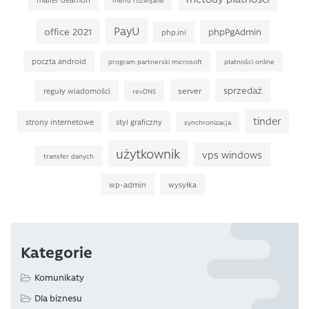
PayU
office 2021
phpPgAdmin
php.ini
poczta android
program partnerski microsoft
płatności online
sprzedaż
server
reguły wiadomości
revDNS
tinder
strony internetowe
styl graficzny
synchronizacja
użytkownik
vps windows
transfer danych
wp-admin
wysyłka
Kategorie
Komunikaty
Dla biznesu