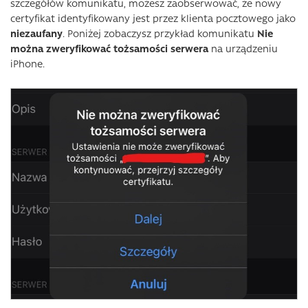
szczegółów komunikatu, możesz zaobserwować, że nowy
certyfikat identyfikowany jest przez klienta pocztowego jako
niezaufany
. Poniżej zobaczysz przykład komunikatu
Nie
można zweryfikować tożsamości serwera
na urządzeniu
iPhone.