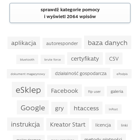
sprawdź kategorie pomocy
i wyświetl 2064 wpisów
baza danych
aplikacja
autoresponder
certyfikaty
CSV
bluetooth
brute force
działalność gospodarcza
dokument magazynowy
ePodpis
eSklep
Facebook
galeria
ftp user
Google
htaccess
gry
InPost
instrukcja
Kreator Start
licencja
linki
metody płatności
mailer deamon
menu rozwijane