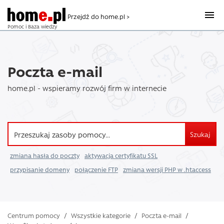
Przejdź do home.pl >
Pomoc i Baza wiedzy
Poczta e-mail
home.pl - wspieramy rozwój firm w internecie
Szukaj
zmiana hasła do poczty
aktywacja certyfikatu SSL
przypisanie domeny
połączenie FTP
zmiana wersji PHP w .htaccess
Centrum pomocy
/
Wszystkie kategorie
/
Poczta e-mail
/