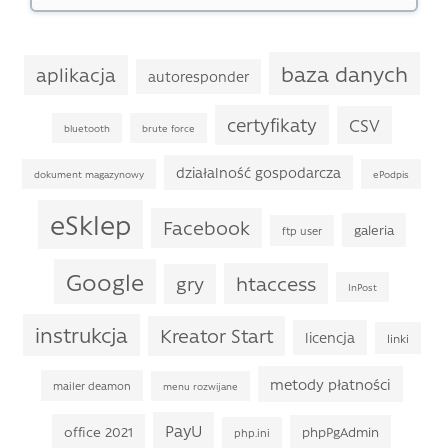
baza danych
aplikacja
autoresponder
certyfikaty
CSV
bluetooth
brute force
działalność gospodarcza
dokument magazynowy
ePodpis
eSklep
Facebook
galeria
ftp user
Google
htaccess
gry
InPost
instrukcja
Kreator Start
licencja
linki
metody płatności
mailer deamon
menu rozwijane
PayU
office 2021
phpPgAdmin
php.ini