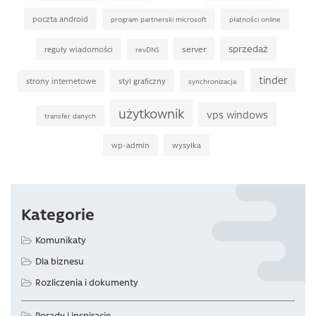
poczta android
program partnerski microsoft
płatności online
sprzedaż
server
reguły wiadomości
revDNS
tinder
strony internetowe
styl graficzny
synchronizacja
użytkownik
vps windows
transfer danych
wp-admin
wysyłka
Kategorie
Komunikaty
Dla biznesu
Rozliczenia i dokumenty
Porady i inspiracje