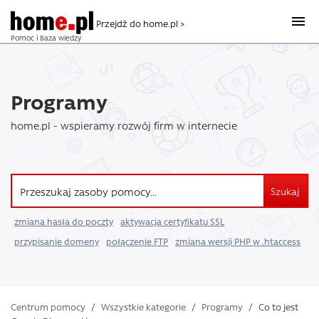
Przejdź do home.pl >
Pomoc i Baza wiedzy
Programy
home.pl - wspieramy rozwój firm w internecie
Szukaj
zmiana hasła do poczty
aktywacja certyfikatu SSL
przypisanie domeny
połączenie FTP
zmiana wersji PHP w .htaccess
Centrum pomocy
/
Wszystkie kategorie
/
Programy
/
Co to jest