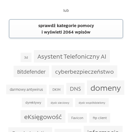
lub
sprawdź kategorie pomocy
i wyświetl 2064 wpisów
Asystent Telefoniczny AI
3d
cyberbezpieczeństwo
Bitdefender
domeny
DNS
darmowy antywirus
DKIM
dyrektywy
dysk sieciowy
dysk współdzielony
eKsięgowość
Favicon
ftp client
informacja