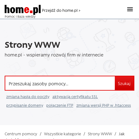
Przejdź do home.pl >
Pomoc i Baza wiedzy
Strony WWW
home.pl - wspieramy rozwój firm w internecie
Szukaj
zmiana hasła do poczty
aktywacja certyfikatu SSL
przypisanie domeny
połączenie FTP
zmiana wersji PHP w .htaccess
Centrum pomocy
/
Wszystkie kategorie
/
Strony WWW
/
Jak