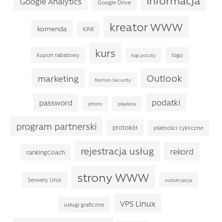
Google Analytics
Google Drive
kreator WWW
komenda
KPiR
kurs
kupon rabatowy
logo
logi poczty
Outlook
marketing
Norton Security
podatki
password
photo
playlista
program partnerski
protokół
płatności cykliczne
rejestracja usług
rekord
rankingCoach
strony WWW
Serwery Unix
subskrypcja
VPS Linux
usługi graficzne