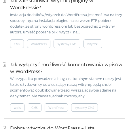
Jak zainstalować wtyczki/pluginy w
WordPressie?
Instalacja dodatków/wtyczek do WordPressa jest możliwa na trzy
sposoby: ręczna instalacja pluginu na serwerze FTP, pobierz
dodatek ze strony wordpress.org lub bezpośrednio z witryny
autora, umieść pobrane pliki wtyczki na...
CMS
WordPress
systemy CMS
wtyczki
Jak wyłączyć możliwość komentowania wpisów
w WordPress?
W przypadku prowadzenia bloga, naturalnym stanem rzeczy jest
to, że użytkownicy odwiedzający naszą witrynę, będą chcieli
skomentować opublikowane treści, wyrażając swoje zdanie na
dany temat. Nie zawsze jednak chcemy, aby...
wpis
CMS
WordPress
systemy CMS
Dobra wtyczka do WordPress – lista