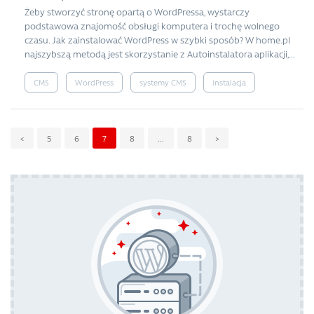
Żeby stworzyć stronę opartą o WordPressa, wystarczy
podstawowa znajomość obsługi komputera i trochę wolnego
czasu. Jak zainstalować WordPress w szybki sposób? W home.pl
najszybszą metodą jest skorzystanie z Autoinstalatora aplikacji,...
CMS
WordPress
systemy CMS
instalacja
<
5
6
7
8
...
8
>