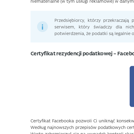
niematerialne (w tym usługi reklamowe) w danym 
Przedsiębiorcy, którzy przekraczają
serwisem, który świadczy dla nic
potwierdzenia, że podatki są legalnie
Certyfikat rezydencji podatkowej – Face
Certyfikat Facebooka pozwoli Ci uniknąć konse
Według najnowszych przepisów podatkowych certy
Warto zabezpieczyć się na wypadek kontroli skarb