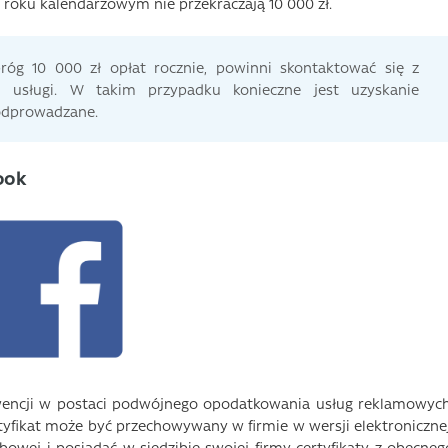
roku kalendarzowym nie przekraczają 10 000 zł.
 próg 10 000 zł opłat rocznie, powinni skontaktować się z
h usługi. W takim przypadku konieczne jest uzyskanie
 odprowadzane.
book
kwencji w postaci podwójnego opodatkowania usług reklamowych
fikat może być przechowywany w firmie w wersji elektronicznej
owej i posiadać w siedzibie swojej firmy certyfikaty z obecneg