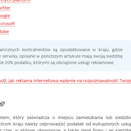
witter
oogle
icrosoft
Adobe
ranicznych kontrahentów są opodatkowane w kraju, gdzie
e serwisy, opisane w poniższym artykule mają swoją siedzibę
zie 20% podatku, którymi są obciążone usługi reklamowe.
wdź, jak reklama internetowa wpłynie na rozpoznawalność Twoje
j?
em, który zaświadcza o miejscu zamieszkania lub siedzibi
 którym kraju należy odprowadzić podatek od wykupionych usług
czas, w którym obowiązuje, a także dane firmy i jej siedzibę