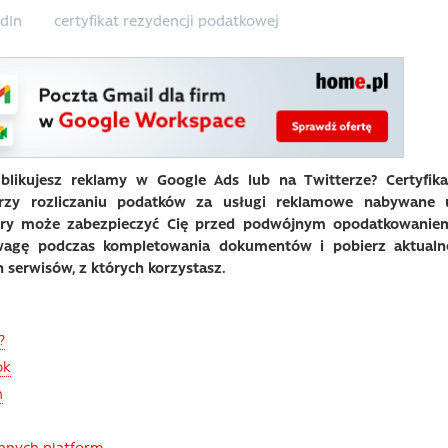
edIn
certyfikat rezydencji podatkowej
ublikujesz reklamy w Google Ads lub na Twitterze? Certyfika
przy rozliczaniu podatków za usługi reklamowe nabywane 
tóry może zabezpieczyć Cię przed podwójnym opodatkowanie
wagę podczas kompletowania dokumentów i pobierz aktualn
h serwisów, z których korzystasz.
?
ok
n
innych platform