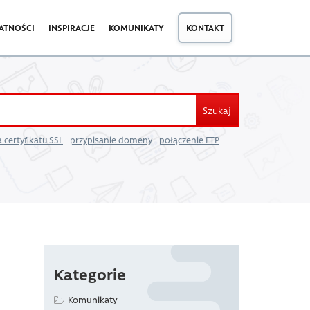
ATNOŚCI
INSPIRACJE
KOMUNIKATY
KONTAKT
Szukaj
 certyfikatu SSL
przypisanie domeny
połączenie FTP
Kategorie
Komunikaty