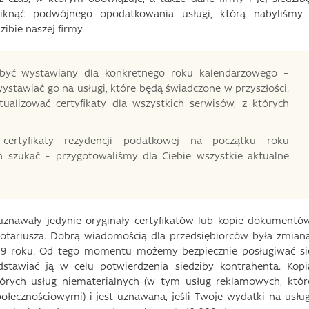
niknąć podwójnego opodatkowania usługi, którą nabyliśmy 
ibie naszej firmy.
 być wystawiany dla konkretnego roku kalendarzowego –
stawiać go na usługi, które będą świadczone w przyszłości.
ualizować certyfikaty dla wszystkich serwisów, z których
certyfikaty rezydencji podatkowej na początku roku
h szukać – przygotowaliśmy dla Ciebie wszystkie aktualne
znawały jedynie oryginały certyfikatów lub kopie dokumentów
otariusza. Dobrą wiadomością dla przedsiębiorców była zmiana
19 roku. Od tego momentu możemy bezpiecznie posługiwać si
edstawiać ją w celu potwierdzenia siedziby kontrahenta. Kopi
których usług niematerialnych (w tym usług reklamowych, któr
ecznościowymi) i jest uznawana, jeśli Twoje wydatki na usług