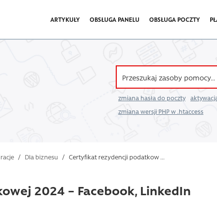
ARTYKUŁY
OBSŁUGA PANELU
OBSŁUGA POCZTY
PŁ
zmiana hasła do poczty
aktywacja
zmiana wersji PHP w .htaccess
iracje
/
Dla biznesu
/
Certyfikat rezydencji podatkow ...
kowej 2024 – Facebook, LinkedIn