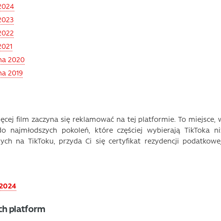
 2024
2023
2022
2021
 na 2020
na 2019
ęcej film zaczyna się reklamować na tej platformie. To miejsce, 
o najmłodszych pokoleń, które częściej wybierają TikToka ni
ch na TikToku, przyda Ci się certyfikat rezydencji podatkowej
 2024
ch platform