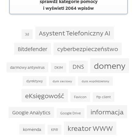
sprawdź kategorie pomocy
i wyświetl 2064 wpisów
Asystent Telefoniczny AI
3d
cyberbezpieczeństwo
Bitdefender
domeny
DNS
darmowy antywirus
DKIM
dyrektywy
dysk sieciowy
dysk współdzielony
eKsięgowość
Favicon
ftp client
informacja
Google Analytics
Google Drive
kreator WWW
komenda
KPiR