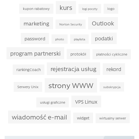
kurs
kupon rabatowy
logo
logi poczty
Outlook
marketing
Norton Security
podatki
password
photo
playlista
program partnerski
protokół
płatności cykliczne
rejestracja usług
rekord
rankingCoach
strony WWW
Serwery Unix
subskrypcja
VPS Linux
usługi graficzne
wiadomość e-mail
widget
wirtualny serwer