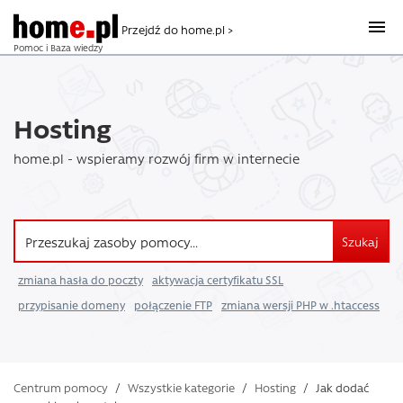
Przejdź do home.pl >
Pomoc i Baza wiedzy
Hosting
home.pl - wspieramy rozwój firm w internecie
Szukaj
zmiana hasła do poczty
aktywacja certyfikatu SSL
przypisanie domeny
połączenie FTP
zmiana wersji PHP w .htaccess
Centrum pomocy
/
Wszystkie kategorie
/
Hosting
/
Jak dodać