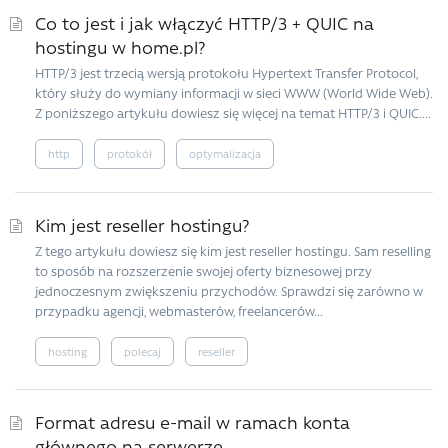
Co to jest i jak włączyć HTTP/3 + QUIC na
hostingu w home.pl?
HTTP/3 jest trzecią wersją protokołu Hypertext Transfer Protocol,
który służy do wymiany informacji w sieci WWW (World Wide Web).
Z poniższego artykułu dowiesz się więcej na temat HTTP/3 i QUIC....
http
protokół
optymalizacja
Kim jest reseller hostingu?
Z tego artykułu dowiesz się kim jest reseller hostingu. Sam reselling
to sposób na rozszerzenie swojej oferty biznesowej przy
jednoczesnym zwiększeniu przychodów. Sprawdzi się zarówno w
przypadku agencji, webmasterów, freelancerów...
hosting
polecaj
reseller
Format adresu e-mail w ramach konta
głównego na serwerze