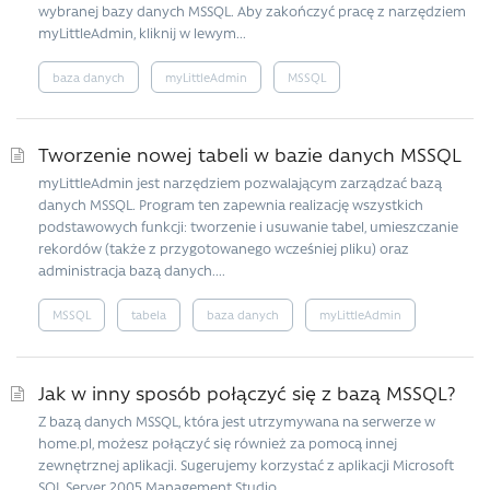
wybranej bazy danych MSSQL. Aby zakończyć pracę z narzędziem
myLittleAdmin, kliknij w lewym...
baza danych
myLittleAdmin
MSSQL
Tworzenie nowej tabeli w bazie danych MSSQL
myLittleAdmin jest narzędziem pozwalającym zarządzać bazą
danych MSSQL. Program ten zapewnia realizację wszystkich
podstawowych funkcji: tworzenie i usuwanie tabel, umieszczanie
rekordów (także z przygotowanego wcześniej pliku) oraz
administracja bazą danych....
MSSQL
tabela
baza danych
myLittleAdmin
Jak w inny sposób połączyć się z bazą MSSQL?
Z bazą danych MSSQL, która jest utrzymywana na serwerze w
home.pl, możesz połączyć się również za pomocą innej
zewnętrznej aplikacji. Sugerujemy korzystać z aplikacji Microsoft
SQL Server 2005 Management Studio...