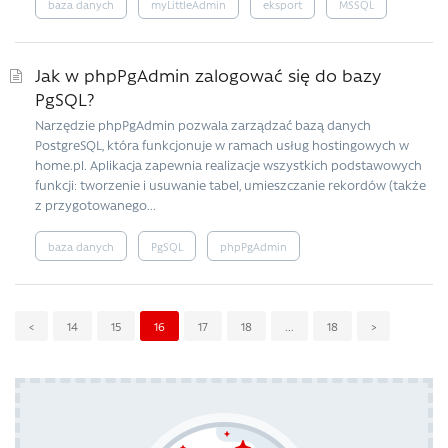
baza danych
myLittleAdmin
eksport
MSSQL
Jak w phpPgAdmin zalogować się do bazy
PgSQL?
Narzędzie phpPgAdmin pozwala zarządzać bazą danych
PostgreSQL, która funkcjonuje w ramach usług hostingowych w
home.pl. Aplikacja zapewnia realizacje wszystkich podstawowych
funkcji: tworzenie i usuwanie tabel, umieszczanie rekordów (także
z przygotowanego...
baza danych
PgSQL
phpPgAdmin
<
14
15
16
17
18
...
18
>