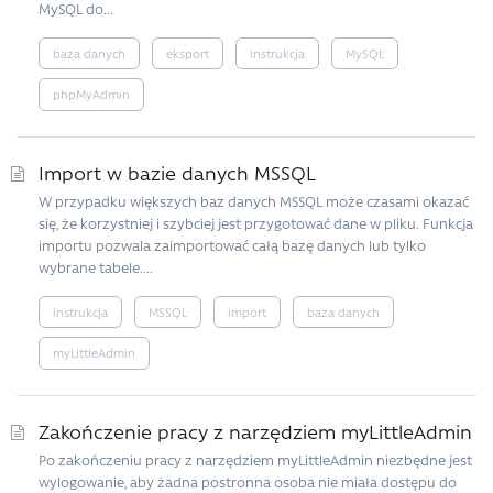
MySQL do...
baza danych
eksport
instrukcja
MySQL
phpMyAdmin
Import w bazie danych MSSQL
W przypadku większych baz danych MSSQL może czasami okazać
się, że korzystniej i szybciej jest przygotować dane w pliku. Funkcja
importu pozwala zaimportować całą bazę danych lub tylko
wybrane tabele....
instrukcja
MSSQL
import
baza danych
myLittleAdmin
Zakończenie pracy z narzędziem myLittleAdmin
Po zakończeniu pracy z narzędziem myLittleAdmin niezbędne jest
wylogowanie, aby żadna postronna osoba nie miała dostępu do