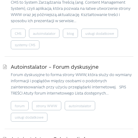
CMS to System Zarządzania Treścią (ang. Content Management
System), czyli aplikacja, która pozwala na łatwe utworzenie strony
WWW oraz jej późniejszą aktualizację. Kształtowanie treści i
sposobu ich prezentacji w serwisie...
CMS
autoinstalator
blog
usługi dodatkowe
systemy CMS
Autoinstalator – Forum dyskusyjne
Forum dyskusyjne to forma strony WWW, która służy do wymiany
informacji i poglądów między osobami o podobnych
zainteresowaniach przy użyciu przeglądarki internetowej. SPIS
TREŚCI Atuty forum internetowego Lista dostępnych...
forum
strony WWW
autoinstalator
usługi dodatkowe