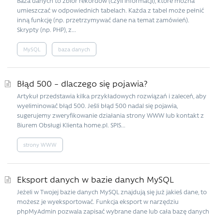
Baza danych to zbiór rekordów (czyli informacji), które można
umieszczać w odpowiednich tabelach. Każda z tabel może pełnić
inną funkcję (np. przetrzymywać dane na temat zamówień).
Skrypty (np. PHP), z...
MySQL
baza danych
Błąd 500 – dlaczego się pojawia?
Artykuł przedstawia kilka przykładowych rozwiązań i zaleceń, aby
wyeliminować błąd 500. Jeśli błąd 500 nadal się pojawia,
sugerujemy zweryfikowanie działania strony WWW lub kontakt z
Biurem Obsługi Klienta home.pl. SPIS...
strony WWW
Eksport danych w bazie danych MySQL
Jeżeli w Twojej bazie danych MySQL znajdują się już jakieś dane, to
możesz je wyeksportować. Funkcja eksport w narzędziu
phpMyAdmin pozwala zapisać wybrane dane lub cała bazę danych