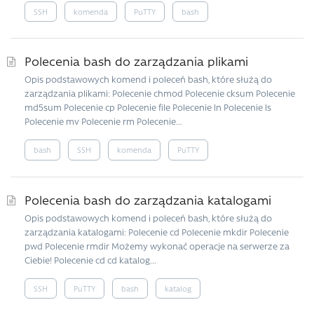
SSH
komenda
PuTTY
bash
Polecenia bash do zarządzania plikami
Opis podstawowych komend i poleceń bash, które służą do
zarządzania plikami: Polecenie chmod Polecenie cksum Polecenie
md5sum Polecenie cp Polecenie file Polecenie ln Polecenie ls
Polecenie mv Polecenie rm Polecenie...
bash
SSH
komenda
PuTTY
Polecenia bash do zarządzania katalogami
Opis podstawowych komend i poleceń bash, które służą do
zarządzania katalogami: Polecenie cd Polecenie mkdir Polecenie
pwd Polecenie rmdir Możemy wykonać operacje na serwerze za
Ciebie! Polecenie cd cd katalog...
SSH
PuTTY
bash
katalog